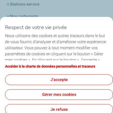
Stations-service
Nos carburants
Respect de votre vie privée
Lubrifiants
Nous utilisons des cookies et autres traceurs dans le but
Lubrifiants pour les professionnels
de vous fournir, d’analyser et d’améliorer votre expérience
utilisateur. Vous pouvez à tout moment modifier vos
Carte TotalEnergies
paramètres de cookies en cliquant sur le bouton « Gérer
mes cookies ». En cliquant sur le bouton « J’accepte »,
Découvrir TotalEnergies
vous acceptez le dépôt de l’ensemble des cookies. Dans le
Accéder à la charte de données personnelles et traceurs
cas où vous cliquez sur « Je refuse », seuls les cookies
Football
techniques nécessaires au bon fonctionnement du site
J'accepte
seront utilisés. Pour plus d’informations, vous pouvez
consulter la page « Charte de données personnelles et
Gérer mes cookies
traceurs ».
Cookies et confidentialité
Mentions légales
Tous nos Sites
Accessibilité: partiellement conforme
Cookies
Je refuse