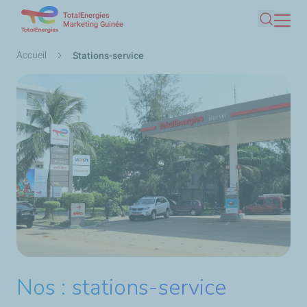
TotalEnergies
Aller
Marketing Guinée
Recherc
au
contenu
Fil
Accueil
Stations-service
principal
d'Ariane
Nos : stations-service