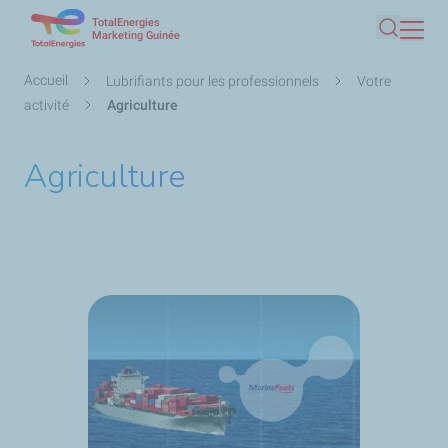
TotalEnergies
Aller
Marketing Guinée
Recherc
au
contenu
Fil
Accueil
Lubrifiants pour les professionnels
Votre
principal
d'Ariane
activité
Agriculture
Agriculture