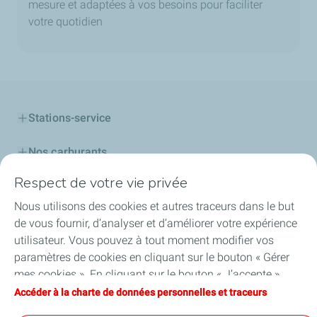
mesure et adaptées à vos besoins pour faciliter
votre quotidien
Stations-service
Nos carburants
Respect de votre vie privée
Lubrifiants
Nous utilisons des cookies et autres traceurs dans le but
Lubrifiants pour les professionnels
de vous fournir, d’analyser et d’améliorer votre expérience
utilisateur. Vous pouvez à tout moment modifier vos
Carte TotalEnergies
paramètres de cookies en cliquant sur le bouton « Gérer
mes cookies ». En cliquant sur le bouton « J’accepte »,
Découvrir TotalEnergies
vous acceptez le dépôt de l’ensemble des cookies. Dans le
Accéder à la charte de données personnelles et traceurs
cas où vous cliquez sur « Je refuse », seuls les cookies