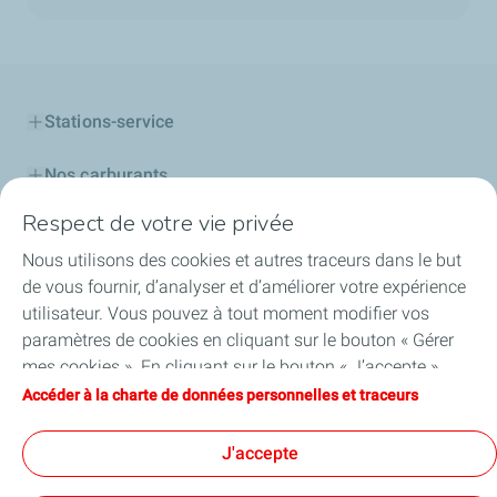
Stations-service
Nos carburants
Respect de votre vie privée
Lubrifiants
Nous utilisons des cookies et autres traceurs dans le but
Lubrifiants pour les professionnels
de vous fournir, d’analyser et d’améliorer votre expérience
utilisateur. Vous pouvez à tout moment modifier vos
Carte TotalEnergies
paramètres de cookies en cliquant sur le bouton « Gérer
mes cookies ». En cliquant sur le bouton « J’accepte »,
Découvrir TotalEnergies
vous acceptez le dépôt de l’ensemble des cookies. Dans le
Accéder à la charte de données personnelles et traceurs
cas où vous cliquez sur « Je refuse », seuls les cookies
Football
techniques nécessaires au bon fonctionnement du site
J'accepte
seront utilisés. Pour plus d’informations, vous pouvez