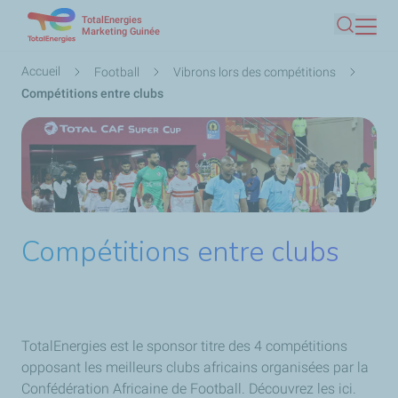
TotalEnergies
Aller
Marketing Guinée
Recherc
au
contenu
Fil
Accueil
Football
Vibrons lors des compétitions
principal
d'Ariane
Compétitions entre clubs
Compétitions entre clubs
TotalEnergies est le sponsor titre des 4 compétitions
opposant les meilleurs clubs africains organisées par la
Confédération Africaine de Football. Découvrez les ici.