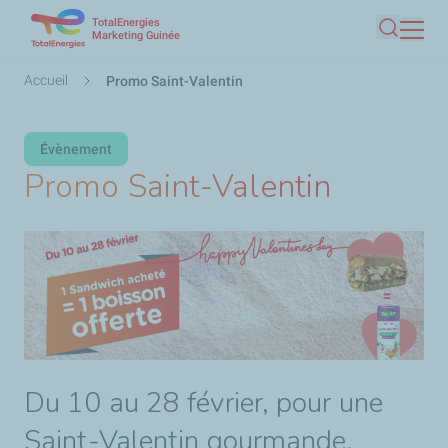
TotalEnergies
Aller
Marketing Guinée
Recherc
au
contenu
Fil
Accueil
Promo Saint-Valentin
principal
d'Ariane
Évènement
Promo Saint-Valentin
Du 10 au 28 février, pour une
Saint-Valentin gourmande,