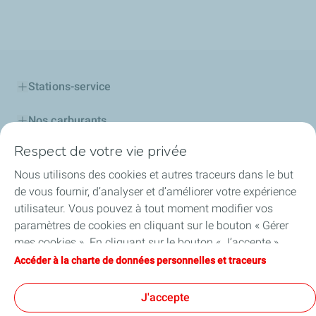
Stations-service
Nos carburants
Respect de votre vie privée
Lubrifiants
Nous utilisons des cookies et autres traceurs dans le but
Lubrifiants pour les professionnels
de vous fournir, d’analyser et d’améliorer votre expérience
utilisateur. Vous pouvez à tout moment modifier vos
Carte TotalEnergies
paramètres de cookies en cliquant sur le bouton « Gérer
mes cookies ». En cliquant sur le bouton « J’accepte »,
Découvrir TotalEnergies
vous acceptez le dépôt de l’ensemble des cookies. Dans le
Accéder à la charte de données personnelles et traceurs
cas où vous cliquez sur « Je refuse », seuls les cookies
Football
techniques nécessaires au bon fonctionnement du site
J'accepte
seront utilisés. Pour plus d’informations, vous pouvez